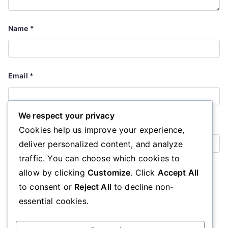
Name
*
Email
*
We respect your privacy
Website
Cookies help us improve your experience,
deliver personalized content, and analyze
traffic. You can choose which cookies to
Save my name, email, and website in this browser for the
allow by clicking
Customize
. Click
Accept All
next time I comment.
to consent or
Reject All
to decline non-
essential cookies.