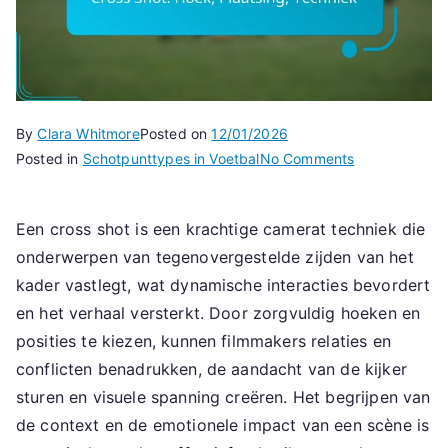
By
Clara Whitmore
Posted on
12/01/2026
on
Posted in
Schotpunttypes in Voetbal
No Comments
Cross
Shot:
Een cross shot is een krachtige camerat techniek die
Hoek,
onderwerpen van tegenovergestelde zijden van het
Plaatsing,
Techniek
kader vastlegt, wat dynamische interacties bevordert
en het verhaal versterkt. Door zorgvuldig hoeken en
posities te kiezen, kunnen filmmakers relaties en
conflicten benadrukken, de aandacht van de kijker
sturen en visuele spanning creëren. Het begrijpen van
de context en de emotionele impact van een scène is