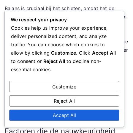
Balans is cruciaal bij het schieten, omdat het de
stabiliteit en controle beïnvloedt. Atleten moeten een
We respect your privacy
laag zwaartepunt behouden en hun gewicht
Cookies help us improve your experience,
gelijkmatig verdelen om hun schiethouding te
deliver personalized content, and analyze
verbeteren. Deze stabiliteit zorgt voor nauwkeurigere
traffic. You can choose which cookies to
schoten, vooral wanneer ze in beweging zijn of onder
allow by clicking
Customize
. Click
Accept All
druk staan.
to consent or
Reject All
to decline non-
essential cookies.
Het oefenen van balansoefeningen, zoals staan op
één been of dynamische bewegingen, kan atleten
Customize
helpen de nodige stabiliteit te ontwikkelen. Het
integreren van deze oefeningen in reguliere
Reject All
trainingsroutines zal leiden tot verbeterde
schietprestaties in de loop van de tijd.
Accept All
Factoren die de nauwkeurigheid