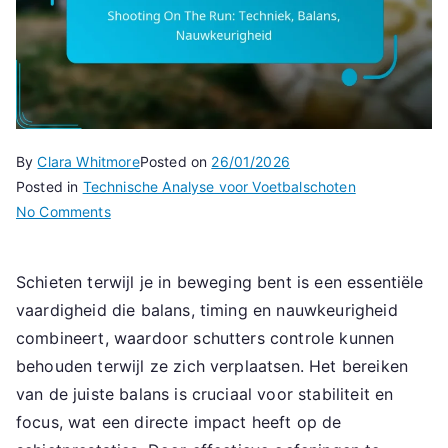
By
Clara Whitmore
Posted on
26/01/2026
Posted in
Technische Analyse voor Voetbalschoten
on
No Comments
Shooting
On
Schieten terwijl je in beweging bent is een essentiële
The
vaardigheid die balans, timing en nauwkeurigheid
Run:
Techniek,
combineert, waardoor schutters controle kunnen
Balans,
behouden terwijl ze zich verplaatsen. Het bereiken
Nauwkeurigheid
van de juiste balans is cruciaal voor stabiliteit en
focus, wat een directe impact heeft op de